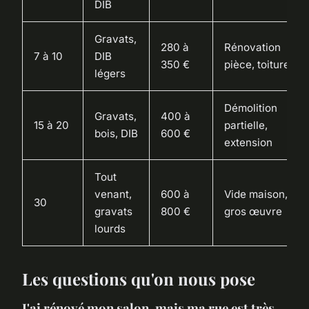
DIB
Gravats,
280 à
Rénovation
7 à 10
DIB
350 €
pièce, toiture
légers
Démolition
Gravats,
400 à
15 à 20
partielle,
bois, DIB
600 €
extension
Tout
venant,
600 à
Vide maison,
30
gravats
800 €
gros œuvre
lourds
Les questions qu'on nous pose
J'ai rénové mon salon, mais ma rue est très