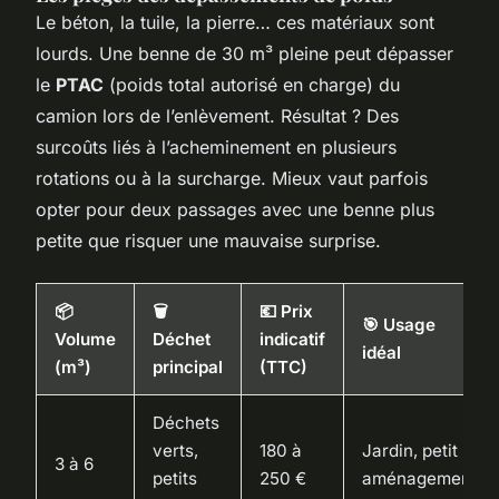
Le béton, la tuile, la pierre… ces matériaux sont
lourds. Une benne de 30 m³ pleine peut dépasser
le
PTAC
(poids total autorisé en charge) du
camion lors de l’enlèvement. Résultat ? Des
surcoûts liés à l’acheminement en plusieurs
rotations ou à la surcharge. Mieux vaut parfois
opter pour deux passages avec une benne plus
petite que risquer une mauvaise surprise.
📦
🗑️
💶 Prix
🎯 Usage
Volume
Déchet
indicatif
idéal
(m³)
principal
(TTC)
Déchets
verts,
180 à
Jardin, petit
3 à 6
petits
250 €
aménagement