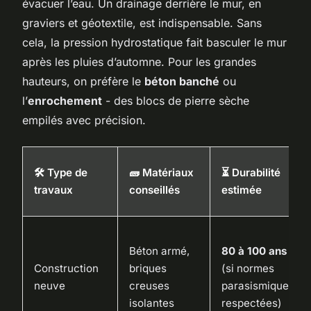
évacuer l’eau. Un drainage derrière le mur, en
graviers et géotextile, est indispensable. Sans
cela, la pression hydrostatique fait basculer le mur
après les pluies d’automne. Pour les grandes
hauteurs, on préfère le
béton banché
ou
l’
enrochement
- des blocs de pierre sèche
empilés avec précision.
🛠️ Type de
🧱 Matériaux
⏳ Durabilité
travaux
conseillés
estimée
Béton armé,
80 à 100 ans
Construction
briques
(si normes
neuve
creuses
parasismiques
isolantes
respectées)